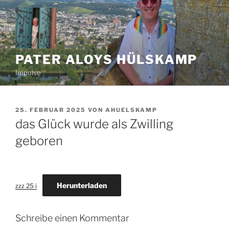
Zum
Inhalt
springen
PATER ALOYS HÜLSKAMP
Impulse
VERÖFFENTLICHT
25. FEBRUAR 2025
VON
AHUELSKAMP
AM
das Glück wurde als Zwilling
geboren
Herunterladen
zzz 25 i
Schreibe einen Kommentar