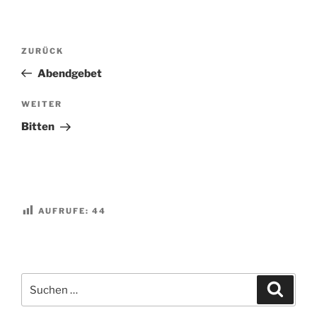
Beitragsnavigation
Vorheriger
ZURÜCK
Beitrag
Abendgebet
Nächster
WEITER
Beitrag
Bitten
AUFRUFE:
44
Suchen
Suche
nach: