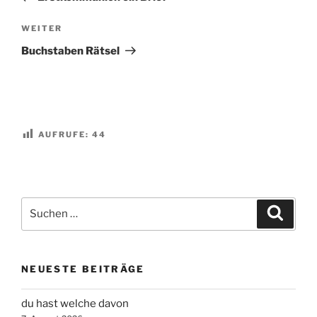
Nächster
WEITER
Beitrag
Buchstaben Rätsel
AUFRUFE:
44
Suchen
Suche
nach:
NEUESTE BEITRÄGE
du hast welche davon