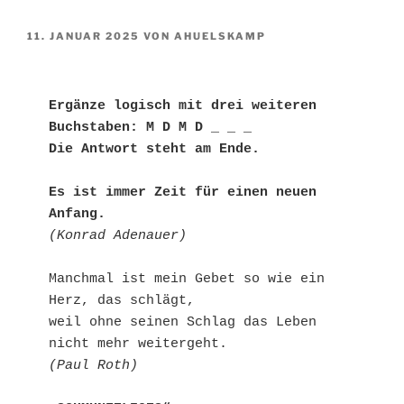
VERÖFFENTLICHT
11. JANUAR 2025
VON
AHUELSKAMP
AM
Ergänze logisch mit drei weiteren 
Buchstaben: M D M D _ _ _
Die Antwort steht am Ende.
Es ist immer Zeit für einen neuen 
Anfang.
(Konrad Adenauer)
Manchmal ist mein Gebet so wie ein 
Herz, das schlägt,
weil ohne seinen Schlag das Leben 
nicht mehr weitergeht.
(Paul Roth)