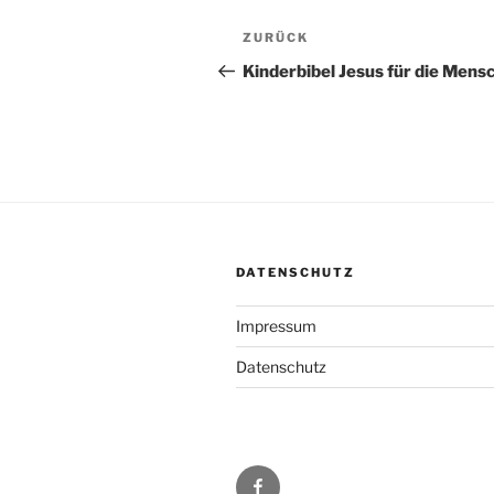
Beitragsnavigation
Vorheriger
ZURÜCK
Beitrag
Kinderbibel Jesus für die Mens
DATENSCHUTZ
Impressum
Datenschutz
Facebook