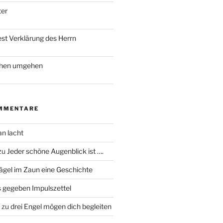
ter
est Verklärung des Herrn
chen umgehen
MMENTARE
an lacht
zu
Jeder schöne Augenblick ist ….
ägel im Zaun eine Geschichte
 gegeben Impulszettel
zu
drei Engel mögen dich begleiten