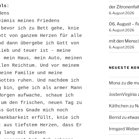
uls:
der Zitronenfal
6. August 2026
dens
imnis meines Friedens 
06. August – F
bevor ich zu Bett gehe, knie 
6. August 2026
tt von ganzem Herzen für alle 
mit den Mens
d dann übergebe ich Gott von 
6. August 2026
ieb und teuer ist - meine 
 mein Haus, mein Auto, meinen 
len Reichtum. Und vor meinem 
NEUESTE KO
eine Familie und meine 
ottes ruhen. Und nachdem ich 
Mona
zu
die m
 bin, gehe ich als armer Mann 
JostenVirginia
orgen aufwache, schaue ich 
um den frischen, neuen Tag zu 
Käthchen
zu
N
s Gottes Gnade mich noch 
Bernd
zu
etwas
ankbarkeit erfüllt, knie ich 
 aus tiefstem Herzen, dass Er 
Irmgard Weber
 lang mit diesen 