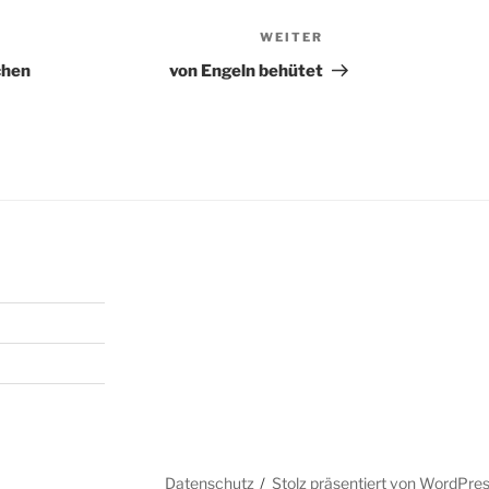
WEITER
Nächster
Beitrag
chen
von Engeln behütet
Datenschutz
Stolz präsentiert von WordPre