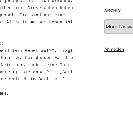
 gesegnet hat. Ich erkenne, 
lter bin. Diese Gaben haben 
ARCHIV
ehört. Sie sind nur eine 
Archiv
. Alles in meinem Leben ist 
z:
Anmelden
end dein Gebet auf?“, fragt 
Patrick, bei dessen Familie 
Nein, das macht meine Mutti 
as sagt sie dabei?“ – „Gott 
ine endlich im Bett ist!“
gen. 