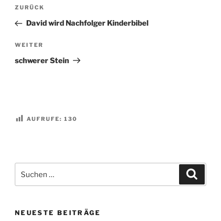
Beitragsnavigation
Vorheriger
ZURÜCK
Beitrag
David wird Nachfolger Kinderbibel
Nächster
WEITER
Beitrag
schwerer Stein
AUFRUFE:
130
Suchen
Suche
nach:
NEUESTE BEITRÄGE