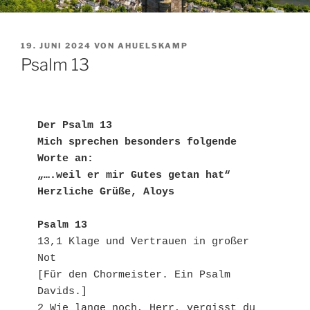
VERÖFFENTLICHT
19. JUNI 2024
VON
AHUELSKAMP
AM
Psalm 13
Der Psalm 13
Mich sprechen besonders folgende 
Worte an:
„….weil er mir Gutes getan hat“
Herzliche Grüße, Aloys
Psalm 13
13,1 Klage und Vertrauen in großer 
Not
[Für den Chormeister. Ein Psalm 
Davids.]
2 Wie lange noch, Herr, vergisst du 