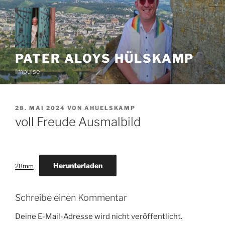
Zum
Inhalt
springen
PATER ALOYS HÜLSKAMP
Impulse
VERÖFFENTLICHT
28. MAI 2024
VON
AHUELSKAMP
AM
voll Freude Ausmalbild
Herunterladen
28mm
Schreibe einen Kommentar
Deine E-Mail-Adresse wird nicht veröffentlicht.