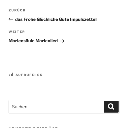
Beitragsnavigation
Vorheriger
ZURÜCK
Beitrag
das Frohe Glückliche Gute Impulszettel
Nächster
WEITER
Beitrag
Mariensäule Marienlied
AUFRUFE:
65
Suchen
Suche
nach: