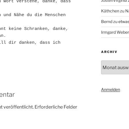
JostenVirginia
 Wort verstehe, danke, dass 
Käthchen
zu
N
 und Nähe du die Menschen 
Bernd
zu
etwas
nt keine Schranken, danke, 
Irmgard Weber
an.
ll dir danken, dass ich 
ARCHIV
Archiv
Anmelden
entar
 veröffentlicht.
Erforderliche Felder