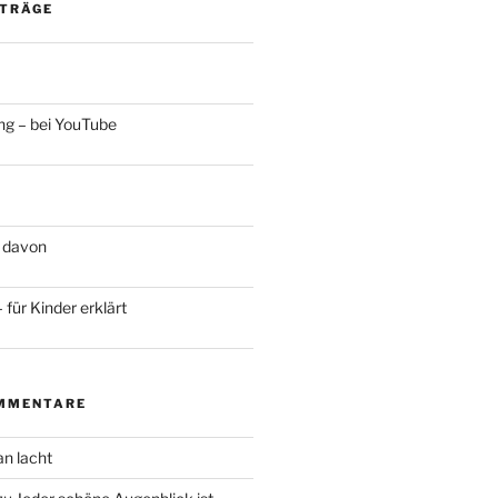
ITRÄGE
ng – bei YouTube
 davon
für Kinder erklärt
MMENTARE
an lacht