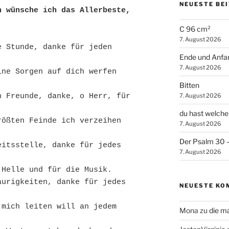
NEUESTE BE
 wünsche ich das Allerbeste, 
C 96 cm²
7. August 2026
 Stunde, danke für jeden 
Ende und Anfa
7. August 2026
ne Sorgen auf dich werfen 
Bitten
7. August 2026
 Freunde, danke, o Herr, für 
du hast welche
ößten Feinde ich verzeihen 
7. August 2026
Der Psalm 30 – 
itsstelle, danke für jedes 
7. August 2026
 Helle und für die Musik.
urigkeiten, danke für jedes 
NEUESTE KO
mich leiten will an jedem 
Mona
zu
die m