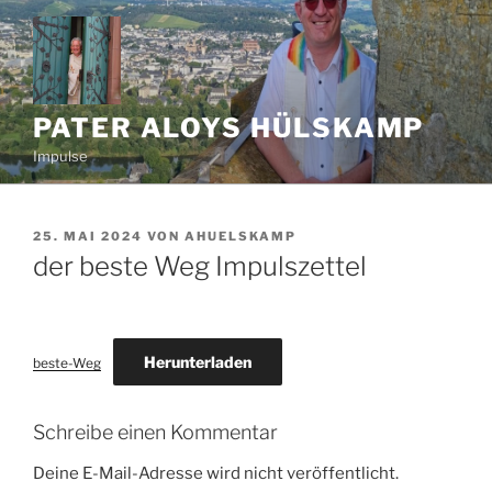
Zum
Inhalt
springen
PATER ALOYS HÜLSKAMP
Impulse
VERÖFFENTLICHT
25. MAI 2024
VON
AHUELSKAMP
AM
der beste Weg Impulszettel
Herunterladen
beste-Weg
Schreibe einen Kommentar
Deine E-Mail-Adresse wird nicht veröffentlicht.