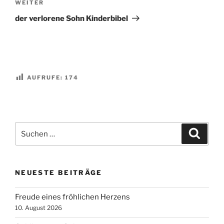
Nächster
WEITER
Beitrag
der verlorene Sohn Kinderbibel
AUFRUFE:
174
Suchen
Suche
nach:
NEUESTE BEITRÄGE
Freude eines fröhlichen Herzens
10. August 2026