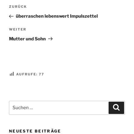
Beitragsnavigation
Vorheriger
ZURÜCK
Beitrag
überraschen lebenswert Impulszettel
Nächster
WEITER
Beitrag
Mutter und Sohn
AUFRUFE:
77
Suchen
Suche
nach:
NEUESTE BEITRÄGE