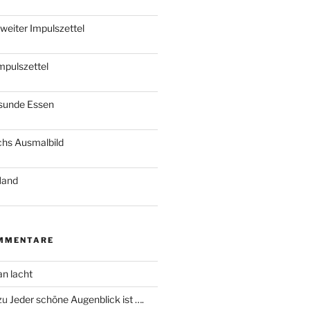
 weiter Impulszettel
mpulszettel
esunde Essen
chs Ausmalbild
Hand
MMENTARE
an lacht
zu
Jeder schöne Augenblick ist ….