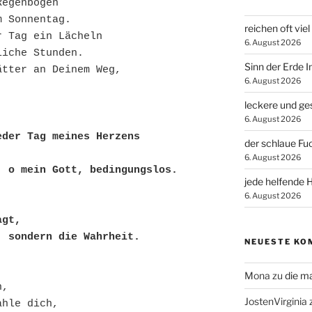
Regenbogen 
m Sonnentag.
reichen oft viel
r Tag ein Lächeln 
6. August 2026
liche Stunden.
Sinn der Erde I
ätter an Deinem Weg, 
6. August 2026
.
leckere und g
6. August 2026
der Tag meines Herzens 
der schlaue Fu
6. August 2026
, o mein Gott, bedingungslos.
jede helfende 
6. August 2026
agt, 
, sondern die Wahrheit.
NEUESTE KO
Mona
zu
die m
h,
JostenVirginia
ahle dich,