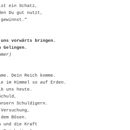
ist ein Schatz,
den Du gut nutzt,
 gewinnst.“
 uns vorwärts bringen.
n Gelingen.
umer)
ame. Dein Reich komme.
ie im Himmel so auf Erden.
ib uns heute.
Schuld,
unsern Schuldigern.
 Versuchung,
 dem Bösen.
h und die Kraft