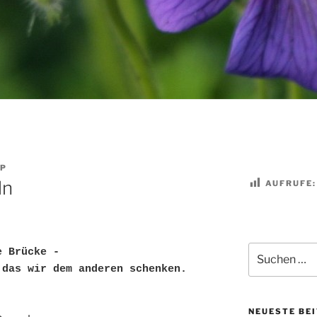
P
ln
AUFRUFE:
Suchen
e Brücke -
nach:
 das wir dem anderen schenken.
NEUESTE BE