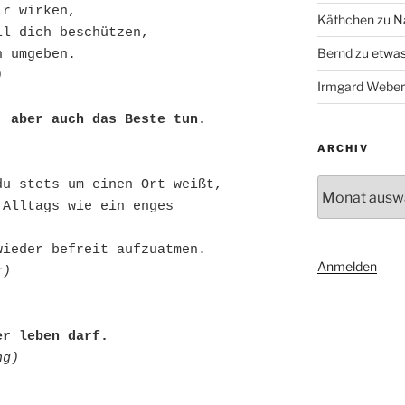
ir wirken,
Käthchen
zu
N
ll dich beschützen,
Bernd
zu
etwas
h umgeben.
)
Irmgard Weber
, aber auch das Beste tun.
ARCHIV
Archiv
du stets um einen Ort weißt,
Alltags wie ein enges 
wieder befreit aufzuatmen.
Anmelden
r)
er leben darf.
ng)