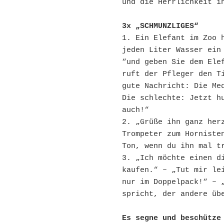
und die Herrlichkeit i
3x „SCHMUNZLIGES“
1. Ein Elefant im Zoo h
jeden Liter Wasser ein 
“und geben Sie dem Elef
ruft der Pfleger den Ti
gute Nachricht: Die Med
Die schlechte: Jetzt hu
auch!“
2. „Grüße ihn ganz herz
Trompeter zum Hornisten
Ton, wenn du ihn mal t
3. „Ich möchte einen di
kaufen.“ – „Tut mir lei
nur im Doppelpack!“ – „
spricht, der andere üb
Es segne und beschütze 