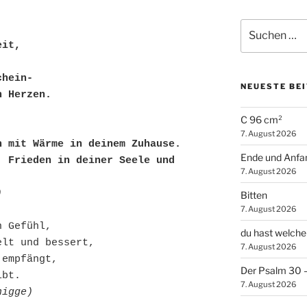
Suchen
 
nach:
eit, 
chein- 
NEUESTE BE
n Herzen.
C 96 cm²
7. August 2026
n mit Wärme in deinem Zuhause.
Ende und Anfa
 Frieden in deiner Seele und 
7. August 2026
.
)
Bitten
7. August 2026
n Gefühl, 
du hast welche
elt und bessert, 
7. August 2026
 empfängt, 
Der Psalm 30 – 
ibt.
7. August 2026
nigge)