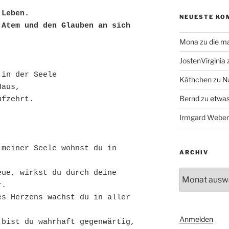
 Leben.
NEUESTE KO
Atem und den Glauben an sich 
Mona
zu
die m
JostenVirginia
 in der Seele 
Käthchen
zu
N
Haus, 
Bernd
zu
etwas
ufzehrt.
Irmgard Weber
meiner Seele wohnst du in 
ARCHIV
Archiv
ue, wirkst du durch deine 
r.
s Herzens wachst du in aller 
Anmelden
bist du wahrhaft gegenwärtig, 