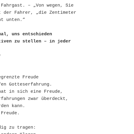
Fahrgast. – „Von wegen, Sie 
 der Fahrer, „die Zentimeter 
ht unten.“
mal, uns entschieden 
iven zu stellen – in jeder 
)
egrenzte Freude
fen Gotteserfahrung.
hat in sich eine Freude,
rfahrungen zwar überdeckt,
rden kann.
 Freude.
dig zu tragen: