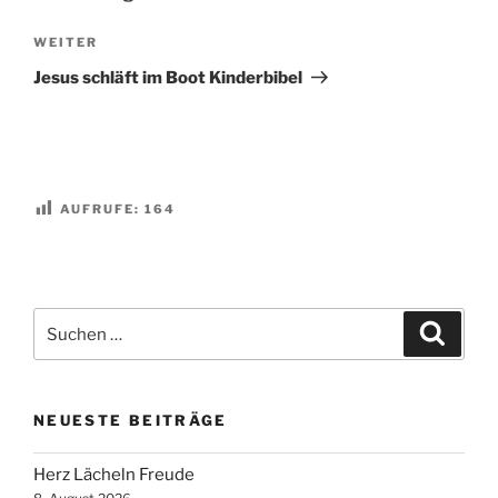
Nächster
WEITER
Beitrag
Jesus schläft im Boot Kinderbibel
AUFRUFE:
164
Suchen
Suche
nach:
NEUESTE BEITRÄGE
Herz Lächeln Freude