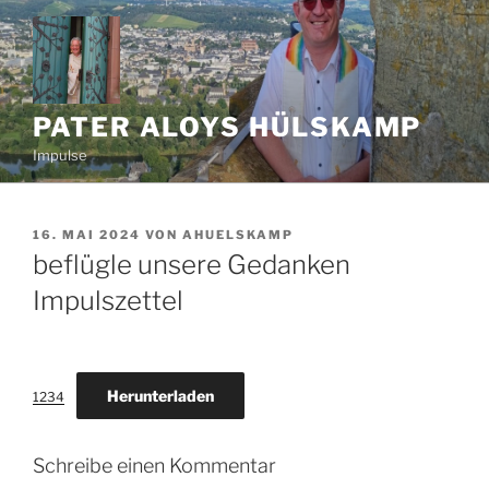
Zum
Inhalt
springen
PATER ALOYS HÜLSKAMP
Impulse
VERÖFFENTLICHT
16. MAI 2024
VON
AHUELSKAMP
AM
beflügle unsere Gedanken
Impulszettel
Herunterladen
1234
Schreibe einen Kommentar