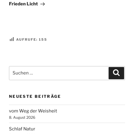
Beitrag
Frieden Licht
AUFRUFE:
155
Suchen
Suche
nach:
NEUESTE BEITRÄGE
vom Weg der Weisheit
8. August 2026
Schlaf Natur