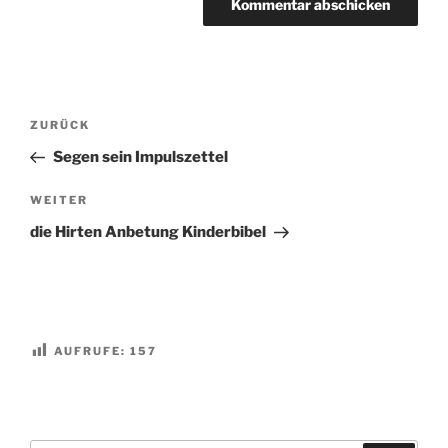
Beitragsnavigation
Vorheriger
ZURÜCK
Beitrag
Segen sein Impulszettel
Nächster
WEITER
Beitrag
die Hirten Anbetung Kinderbibel
AUFRUFE:
157