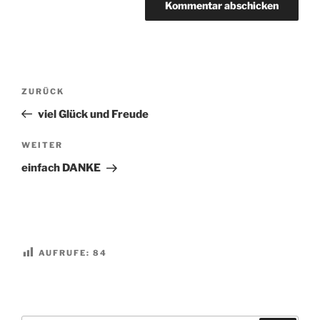
Beitragsnavigation
Vorheriger
ZURÜCK
Beitrag
viel Glück und Freude
Nächster
WEITER
Beitrag
einfach DANKE
AUFRUFE:
84