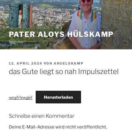
Zum
Inhalt
springen
PATER ALOYS HÜLSKAMP
Impulse
VERÖFFENTLICHT
12. APRIL 2024
VON
AHUELSKAMP
AM
das Gute liegt so nah Impulszettel
Herunterladen
uergfrfewgjef
Schreibe einen Kommentar
Deine E-Mail-Adresse wird nicht veröffentlicht.