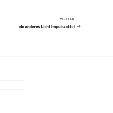
WEITER
Nächster
Beitrag
ein anderes Licht Impulszettel