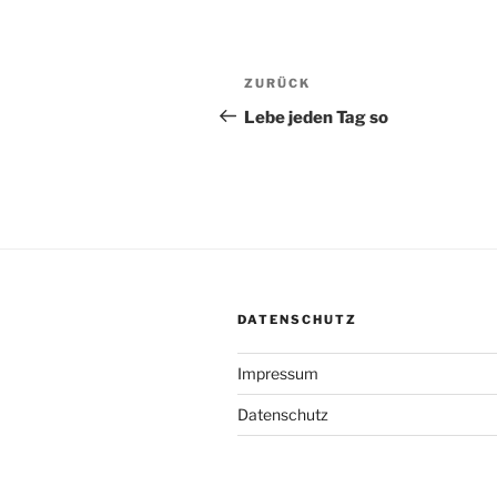
Beitragsnavigation
Vorheriger
ZURÜCK
Beitrag
Lebe jeden Tag so
DATENSCHUTZ
Impressum
Datenschutz