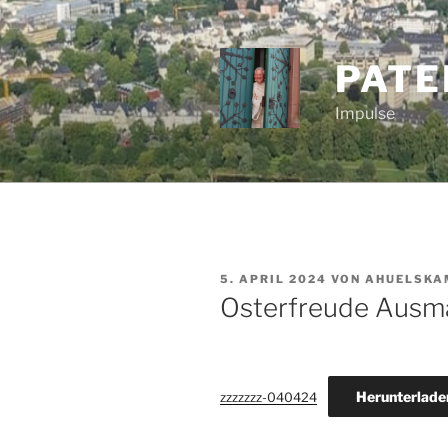
Zum
Inhalt
springen
PATE
Impulse
VERÖFFENTLICHT
5. APRIL 2024
VON
AHUELSKA
AM
Osterfreude Ausma
Herunterlade
zzzzzzz-040424