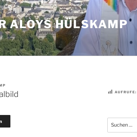
R ALOYS HÜLSKAMP
MP
lbild
AUFRUFE:
Suchen
n
nach: