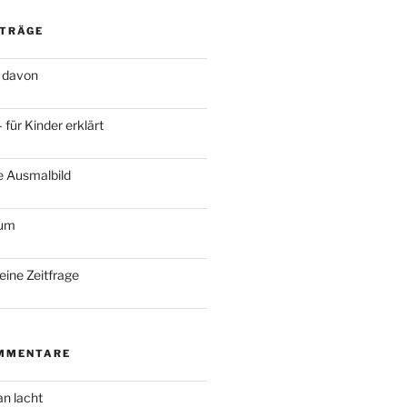
ITRÄGE
 davon
für Kinder erklärt
e Ausmalbild
ium
keine Zeitfrage
MMENTARE
an lacht