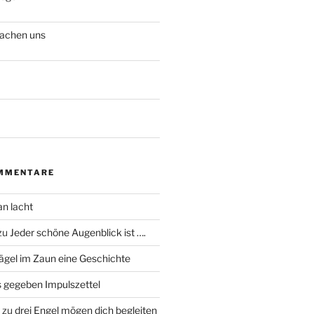
achen uns
MMENTARE
an lacht
zu
Jeder schöne Augenblick ist ….
ägel im Zaun eine Geschichte
 gegeben Impulszettel
zu
drei Engel mögen dich begleiten