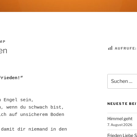
MP
en
AUFRUFE:
Suchen
Frieden!“
nach:
n Engel sein,
NEUESTE BE
n, wenn du schwach bist,
ch auf unsicherem Boden 
Himmel geht
7. August 2026
damit dir niemand in den 
Frieden Liebe 