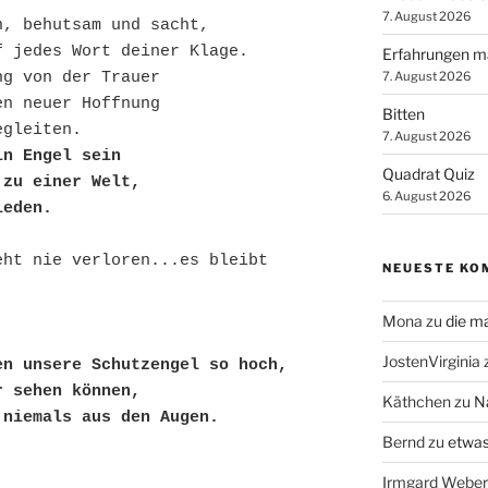
7. August 2026
n, behutsam und sacht,
f jedes Wort deiner Klage.
Erfahrungen m
7. August 2026
ng von der Trauer
en neuer Hoffnung
Bitten
egleiten.
7. August 2026
in Engel sein
Quadrat Quiz
 zu einer Welt,
6. August 2026
ieden.
ht nie verloren...es bleibt 
NEUESTE KO
Mona
zu
die m
JostenVirginia
en unsere Schutzengel so hoch,
r sehen können,
Käthchen
zu
N
 niemals aus den Augen.
Bernd
zu
etwas
Irmgard Weber