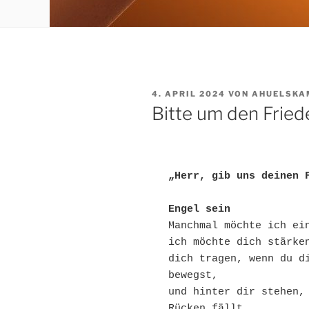
VERÖFFENTLICHT
4. APRIL 2024
VON
AHUELSKA
AM
Bitte um den Fried
„Herr, gib uns deinen 
Engel sein
Manchmal möchte ich ei
ich möchte dich stärke
dich tragen, wenn du di
bewegst,
und hinter dir stehen, 
Rücken fällt.