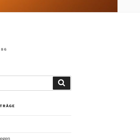
86
Suchen
ITRÄGE
Segen