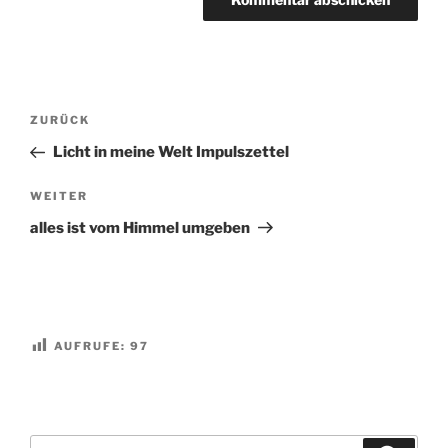
Beitragsnavigation
Vorheriger
ZURÜCK
Beitrag
Licht in meine Welt Impulszettel
Nächster
WEITER
Beitrag
alles ist vom Himmel umgeben
AUFRUFE:
97
Suchen