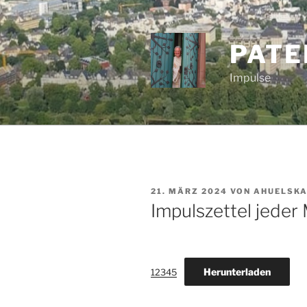
Zum
Inhalt
springen
PATE
Impulse
VERÖFFENTLICHT
21. MÄRZ 2024
VON
AHUELSK
AM
Impulszettel jeder 
Herunterladen
12345