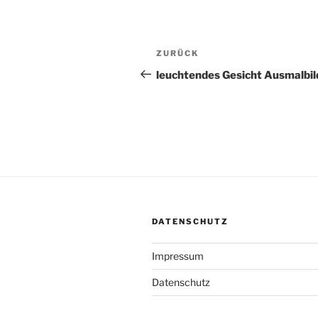
Beitragsnavigation
Vorheriger
ZURÜCK
Beitrag
leuchtendes Gesicht Ausmalbil
DATENSCHUTZ
Impressum
Datenschutz