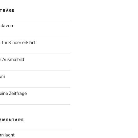
ITRÄGE
 davon
für Kinder erklärt
e Ausmalbild
ium
keine Zeitfrage
MMENTARE
an lacht