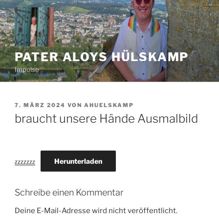
Zum
Inhalt
springen
PATER ALOYS HÜLSKAMP
Impulse
VERÖFFENTLICHT
7. MÄRZ 2024
VON
AHUELSKAMP
AM
braucht unsere Hände Ausmalbild
Herunterladen
zzzzzzz
Schreibe einen Kommentar
Deine E-Mail-Adresse wird nicht veröffentlicht.