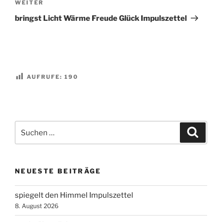
Nächster
WEITER
Beitrag
bringst Licht Wärme Freude Glück Impulszettel
AUFRUFE:
190
Suchen
Suche
nach:
NEUESTE BEITRÄGE
spiegelt den Himmel Impulszettel
8. August 2026