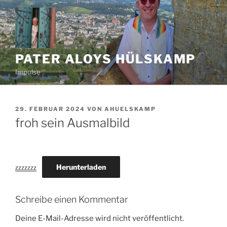
Zum
Inhalt
springen
PATER ALOYS HÜLSKAMP
Impulse
VERÖFFENTLICHT
29. FEBRUAR 2024
VON
AHUELSKAMP
AM
froh sein Ausmalbild
Herunterladen
zzzzzzz
Schreibe einen Kommentar
Deine E-Mail-Adresse wird nicht veröffentlicht.