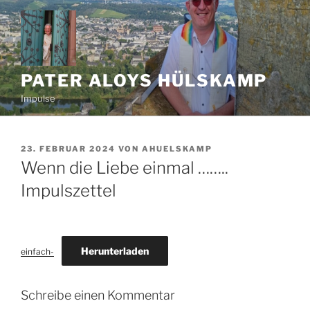
Zum
Inhalt
springen
PATER ALOYS HÜLSKAMP
Impulse
VERÖFFENTLICHT
23. FEBRUAR 2024
VON
AHUELSKAMP
AM
Wenn die Liebe einmal ……..
Impulszettel
Herunterladen
einfach-
Schreibe einen Kommentar