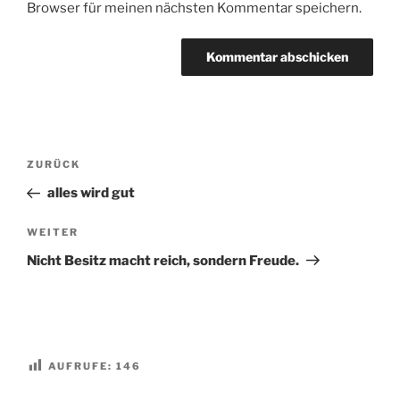
Browser für meinen nächsten Kommentar speichern.
Beitragsnavigation
Vorheriger
ZURÜCK
Beitrag
alles wird gut
Nächster
WEITER
Beitrag
Nicht Besitz macht reich, sondern Freude.
AUFRUFE:
146