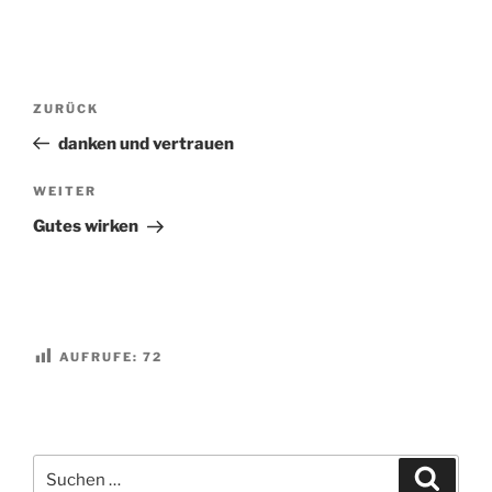
Beitragsnavigation
Vorheriger
ZURÜCK
Beitrag
danken und vertrauen
Nächster
WEITER
Beitrag
Gutes wirken
AUFRUFE:
72
Suchen
Suche