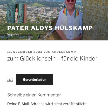
Zum
Inhalt
springen
PATER ALOYS HÜLSKAMP
Impulse
VERÖFFENTLICHT
11. DEZEMBER 2023
VON
AHUELSKAMP
AM
zum Glücklichsein – für die Kinder
Herunterladen
1112
Schreibe einen Kommentar
Deine E-Mail-Adresse wird nicht veröffentlicht.