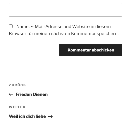
Name, E-Mail-Adresse und Website in diesem
Browser für meinen nächsten Kommentar speichern.
Beitragsnavigation
Vorheriger
ZURÜCK
Beitrag
Frieden Dienen
Nächster
WEITER
Beitrag
Weil ich dich liebe