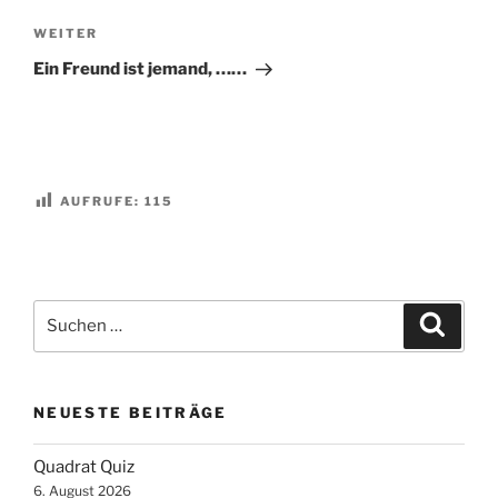
Nächster
WEITER
Beitrag
Ein Freund ist jemand, ……
AUFRUFE:
115
Suchen
Suche
nach:
NEUESTE BEITRÄGE
Quadrat Quiz
6. August 2026