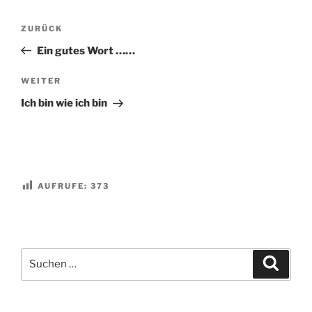
Beitragsnavigation
Vorheriger
ZURÜCK
Beitrag
Ein gutes Wort ……
Nächster
WEITER
Beitrag
Ich bin wie ich bin
AUFRUFE:
373
Suchen
Suche
nach: