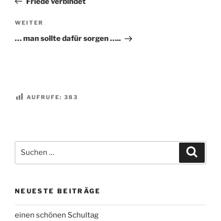
Friede verbindet
Nächster
WEITER
Beitrag
… man sollte dafür sorgen …..
AUFRUFE:
383
Suchen
Suche
nach:
NEUESTE BEITRÄGE
einen schönen Schultag