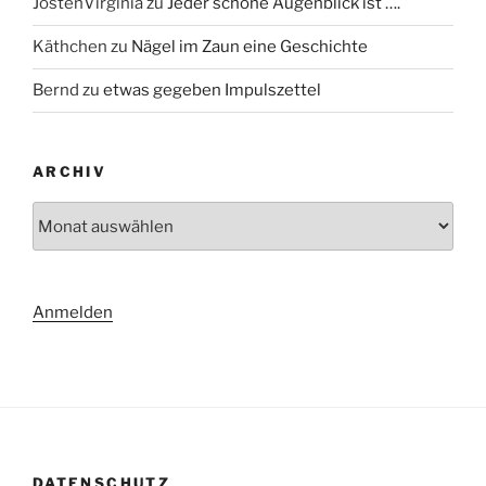
JostenVirginia
zu
Jeder schöne Augenblick ist ….
Käthchen
zu
Nägel im Zaun eine Geschichte
Bernd
zu
etwas gegeben Impulszettel
ARCHIV
Archiv
Anmelden
DATENSCHUTZ