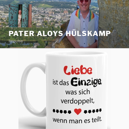
Zum
Inhalt
springen
PATER ALOYS HÜLSKAMP
Impulse