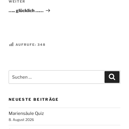
Nächster
WEITER
Beitrag
….. glücklich ……
AUFRUFE:
348
Suchen
Suche
nach:
NEUESTE BEITRÄGE
Mariensäule Quiz
8. August 2026