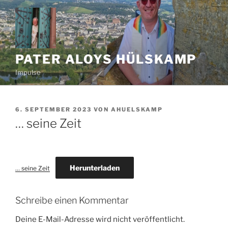
Zum
Inhalt
springen
PATER ALOYS HÜLSKAMP
Impulse
VERÖFFENTLICHT
6. SEPTEMBER 2023
VON
AHUELSKAMP
AM
… seine Zeit
Herunterladen
… seine Zeit
Schreibe einen Kommentar
Deine E-Mail-Adresse wird nicht veröffentlicht.